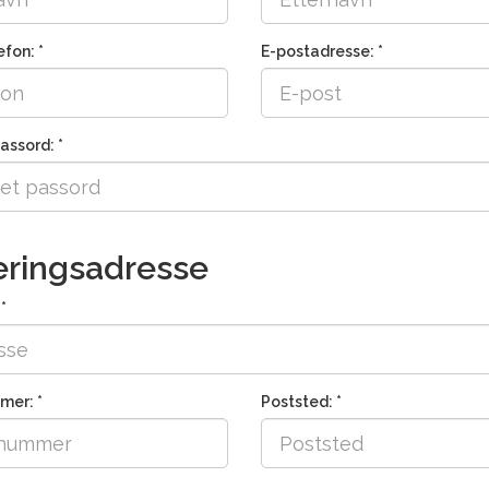
fon: *
E-postadresse: *
assord: *
eringsadresse
*
mer: *
Poststed: *