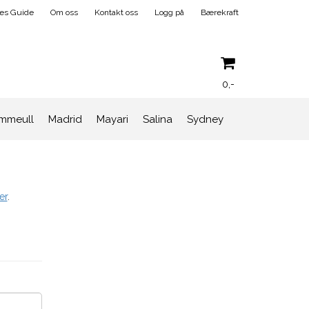
ses Guide
Om oss
Kontakt oss
Logg på
Bærekraft
0,-
mmeull
Madrid
Mayari
Salina
Sydney
Nullstill
Trykk ENTER for å søke
er
.