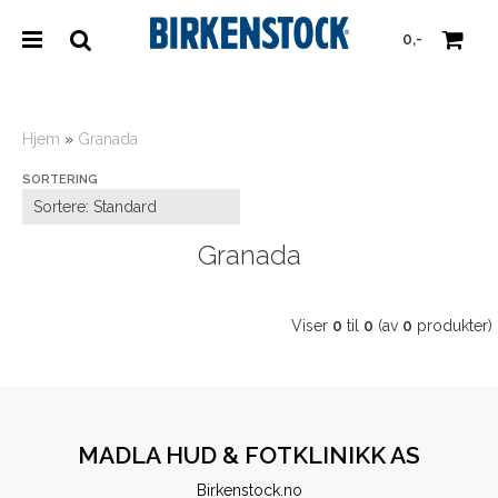
0,-
Hjem
»
Granada
SORTERING
Nullstill
Trykk ENTER for å søke
Granada
Viser
0
til
0
(av
0
produkter)
MADLA HUD & FOTKLINIKK AS
Birkenstock.no