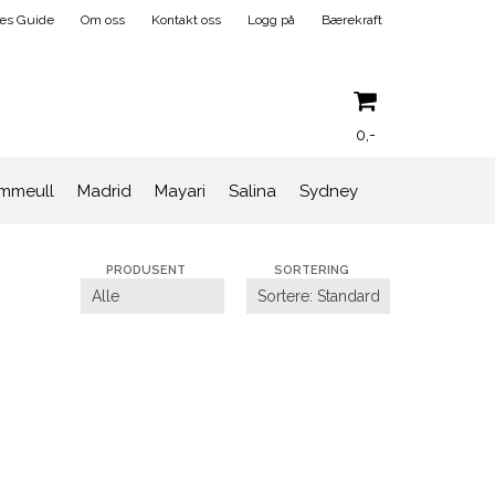
ses Guide
Om oss
Kontakt oss
Logg på
Bærekraft
0,-
mmeull
Madrid
Mayari
Salina
Sydney
Nullstill
PRODUSENT
SORTERING
Trykk ENTER for å søke